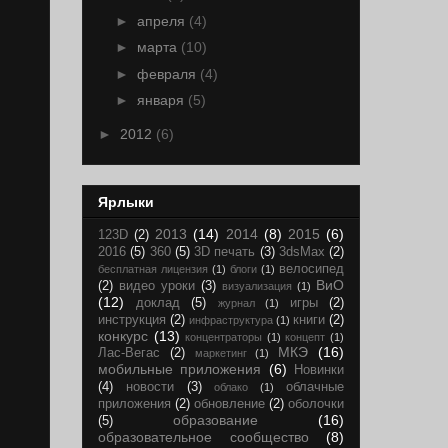
►
апреля
(4)
►
марта
(10)
►
февраля
(4)
►
января
(5)
►
2012
(6)
Ярлыки
2013
(14)
2014
(8)
2015
(6)
123D
(2)
2016
(5)
360
(5)
3D печать
(3)
3dsMax
(2)
велосипед
бесплатная лицензия
(1)
блоги
(1)
ВиО
(2)
видео уроки
(3)
визуализация
(1)
(12)
доклад
(5)
игры
(2)
журнал
(1)
инструкция
(2)
книги
(2)
инфраструктура
(1)
конкурс
(13)
концентраторы
(1)
концепт
(1)
МКЭ
(16)
Лас-Вегас
(2)
маркетинг
(1)
мобильные приложения
(6)
Новинки
(4)
новости
(3)
облачные
облако
(1)
приложения
(2)
обновление
(2)
оболочки
образование
(16)
(5)
образовательное сообщество
(8)