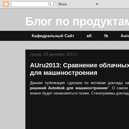
Блог по продукта
Кафедральный Сайт
вК
fb
Aut
среда, 18 декабря 2013 г.
AUru2013: Сравнение облачных
для машиностроения
Данная публикация сделана по мотивам доклада на 
решений Autodesk для машиностроения
". О самом
можно будет ознакомиться позже. Стенограммы докладо