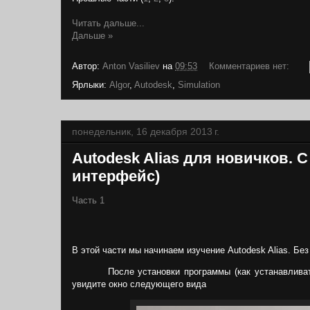
Читать дальше...
Дальше »
Автор:
Anton Vasiliev
на
09:53
Комментариев нет:
Ярлыки:
Algor
,
Autodesk
,
Simulation
понедельник, 16 декабря 2013 г.
Autodesk Alias для новичков. С
интерфейс)
Часть 1
В этой части мы начинаем изучение
Autodesk
Alias
. Бе
После установки программы (как устанавлива
увидите окно следующего вида