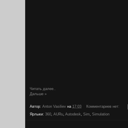
Читать далее..
Дальше »
Автор:
Anton Vasiliev
на
17:03
Комментариев нет:
Ярлыки:
360
,
AURu
,
Autodesk
,
Sim
,
Simulation