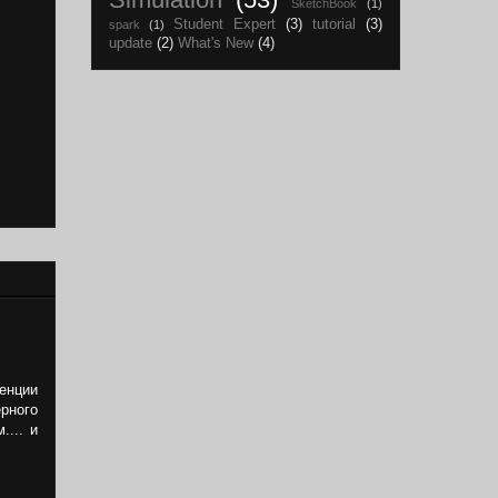
SketchBook
(1)
Student Expert
(3)
tutorial
(3)
spark
(1)
update
(2)
What's New
(4)
енции
ерного
.... и