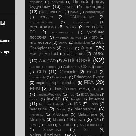
Придай форму
перевод
(1)
покупка
(1)
будущему
(13)
принципы
призы
(4)
(12)
развлечения
(2)
рама
(1)
регистрация
рендер
(3)
САПРяжение
(2)
(1)
ры
сертификация
(1)
стажировка
(1)
стенограмма
(6)
уроки
(3)
установка
учебные
ПО
(2)
устойчивость
(1)
пособия
(9)
Фото
(2)
учетная запись
(1)
енции
что нового
(9)
ACU
эскиз
(1)
acquisition
(1)
Algor
(25)
Championship
(4)
Add-In
(1)
ь при
AURu
Android
(5)
app store
(2)
Alias
(1)
Autodesk
(92)
(10)
AutoCAD
(3)
Autodesk CIS
(3)
autodesk account
(1)
books
CFD
(11)
Chronicle
(2)
cloud
(2)
(1)
Education Expert
community
(1)
Composite
(1)
FEA
(20)
(3)
engineering exploration
(5)
FEM
(21)
Fusion
Flow
(2)
ForceEffect
(1)
(7)
Hewlett-Packard
(1)
Hub
(1)
IDEA Studio
(1)
In-CAD
(6)
inventor
ILogiс
(1)
Insight
(1)
(11)
IOS
(5)
Labs
(2)
Inventor Publisher
(1)
Mechanical
(6)
magazine
(2)
Maya
(1)
Midplane
(5)
Midsurface
(4)
memento
(1)
Nastran
(9)
Moldflow
(3)
Motion
(1)
NEi
(1)
news
(1)
Revit
(1)
Scandium
(1)
Shape the future
Showcase
(3)
Sim
(4)
(1)
Simulation
(53)