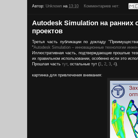
Автор:
Unknown
на
13:10
Комментариев нет:
Autodesk Simulation на ранних
проектов
Третья часть публикации по докладу "Преимущества 
"
Autodesk Simulation – инновационные технологии инже
Иллюстративная часть, подтверждающие прошлые тезис
их правильном использовании, особенно если это испол
Прошлая часть
тут
, остальные тут (
1
,
2
,
3
,
4
).
картинка для привлечения внимания: