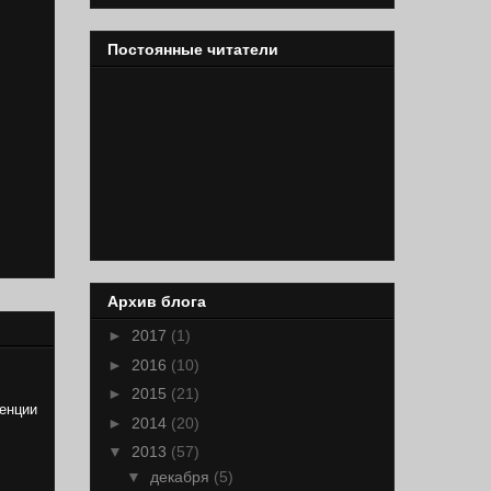
Постоянные читатели
Архив блога
►
2017
(1)
►
2016
(10)
►
2015
(21)
енции
►
2014
(20)
▼
2013
(57)
▼
декабря
(5)