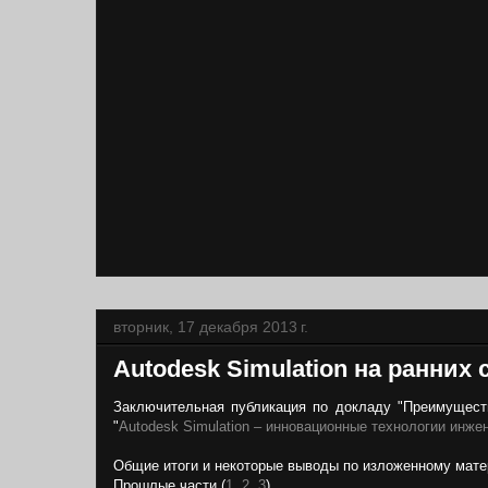
вторник, 17 декабря 2013 г.
Autodesk Simulation на ранних
Заключительная публикация по докладу "Преимуществ
"
Autodesk Simulation – инновационные технологии инже
Общие итоги и некоторые выводы по изложенному мате
Прошлые части (
1
,
2
,
3
).