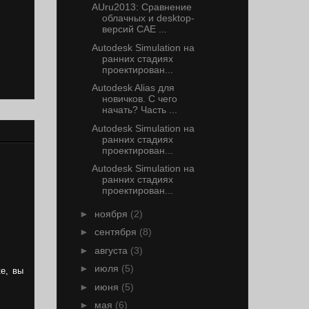
AUru2013: Сравнение
облачных и desktop-
версий CAE ...
Autodesk Simulation на
ранних стадиях
проектирован...
Autodesk Alias для
новичков. С чего
начать? Часть ...
Autodesk Simulation на
ранних стадиях
проектирован...
Autodesk Simulation на
ранних стадиях
проектирован...
►
ноября
(2)
►
сентября
(8)
►
августа
(3)
►
июля
(5)
ке, вы
►
июня
(5)
►
мая
(6)