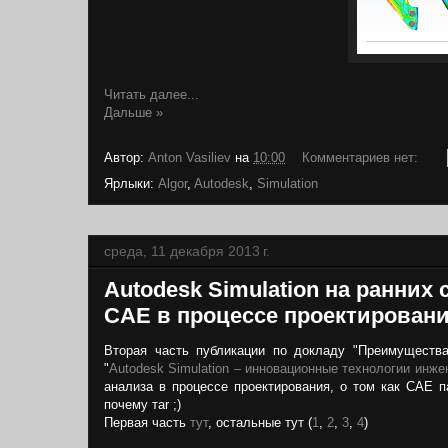
Читать далее...
Дальше »
Автор:
Anton Vasiliev
на
10:00
Комментариев нет:
Ярлыки:
Algor
,
Autodesk
,
Simulation
среда, 11 декабря 2013 г.
Autodesk Simulation на ранних
CAE в процессе проектирован
Вторая часть публикации по докладу "Преимущества 
"
Autodesk Simulation – инновационные технологии инже
анализа в процессе проектирования, о том как CAE па
почему таr ;)
Первая часть
тут
, остальные тут (
1
,
2
,
3
,
4
)