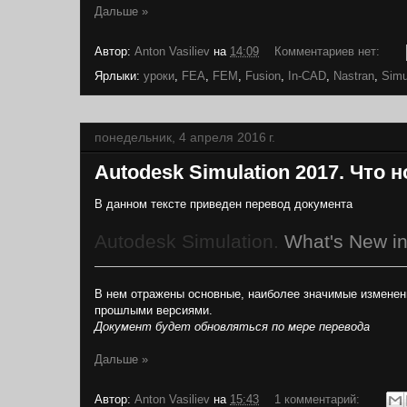
Дальше »
Автор:
Anton Vasiliev
на
14:09
Комментариев нет:
Ярлыки:
уроки
,
FEA
,
FEM
,
Fusion
,
In-CAD
,
Nastran
,
Simu
понедельник, 4 апреля 2016 г.
Autodesk Simulation 2017. Что 
В данном тексте приведен перевод документа
Autodesk Simulation.
What's New i
В нем отражены основные, наиболее значимые изменени
прошлыми версиями.
Документ будет обновляться по мере перевода
Дальше »
Автор:
Anton Vasiliev
на
15:43
1 комментарий: