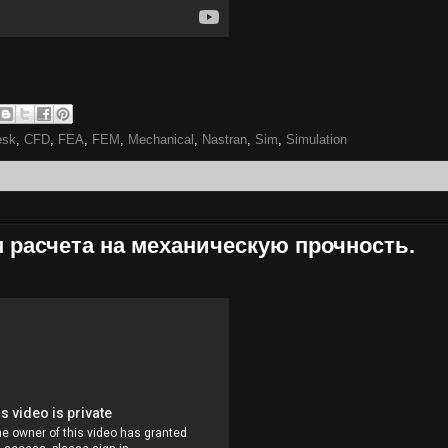
esk
,
CFD
,
FEA
,
FEM
,
Mechanical
,
Nastran
,
Sim
,
Simulation
 расчета на механическую прочность.