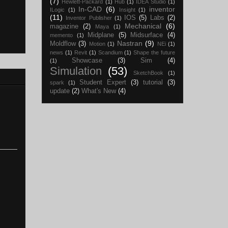
(7)
Hewlett-Packard
(1)
Hub
(1)
IDEA Studio
(1)
In-CAD
(6)
inventor
ILogiс
(1)
Insight
(1)
(11)
IOS
(5)
Labs
(2)
Inventor Publisher
(1)
Mechanical
(6)
magazine
(2)
Maya
(1)
Midplane
(5)
Midsurface
(4)
memento
(1)
Nastran
(9)
Moldflow
(3)
Motion
(1)
NEi
(1)
news
(1)
Revit
(1)
Scandium
(1)
Shape the future
Showcase
(3)
Sim
(4)
(1)
Simulation
(53)
SketchBook
(1)
Student Expert
(3)
tutorial
(3)
spark
(1)
update
(2)
What's New
(4)