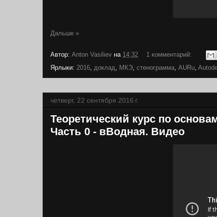
Дальше »
Автор:
Anton Vasiliev
на
14:32
1 комментарий:
Ярлыки:
2016
,
доклад
,
МКЭ
,
стенограмма
,
AURu
,
Autod
четверг, 22 сентября 2016 г.
Теоретический курс по основам
Часть 0 - вВодная. Видео