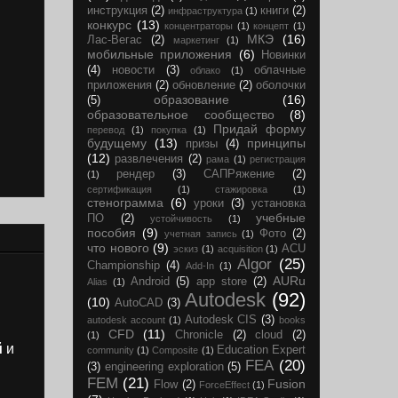
инструкция
(2)
книги
(2)
инфраструктура
(1)
конкурс
(13)
концентраторы
(1)
концепт
(1)
МКЭ
(16)
Лас-Вегас
(2)
маркетинг
(1)
мобильные приложения
(6)
Новинки
(4)
новости
(3)
облачные
облако
(1)
приложения
(2)
обновление
(2)
оболочки
образование
(16)
(5)
образовательное сообщество
(8)
Придай форму
перевод
(1)
покупка
(1)
будущему
(13)
принципы
призы
(4)
(12)
развлечения
(2)
рама
(1)
регистрация
рендер
(3)
САПРяжение
(2)
(1)
сертификация
(1)
стажировка
(1)
стенограмма
(6)
уроки
(3)
установка
учебные
ПО
(2)
устойчивость
(1)
пособия
(9)
Фото
(2)
учетная запись
(1)
что нового
(9)
ACU
эскиз
(1)
acquisition
(1)
Algor
(25)
Championship
(4)
Add-In
(1)
AURu
Android
(5)
app store
(2)
Alias
(1)
Autodesk
(92)
(10)
AutoCAD
(3)
Autodesk CIS
(3)
autodesk account
(1)
books
CFD
(11)
Chronicle
(2)
cloud
(2)
(1)
й
и
Education Expert
community
(1)
Composite
(1)
FEA
(20)
(3)
engineering exploration
(5)
FEM
(21)
Fusion
Flow
(2)
ForceEffect
(1)