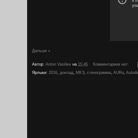
Дальше »
Автор:
Anton Vasiliev
на
15:45
Комментариев нет:
Ярлыки:
2016
,
доклад
,
МКЭ
,
стенограмма
,
AURu
,
Autod