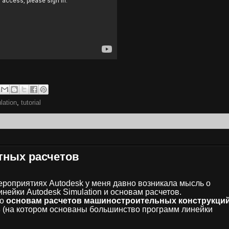
lation
,
tutorial
тных расчетов
ероприятиях Autodesk у меня давно возникала мысль о
нейки Autodesk Simulation и основам расчетов.
по
основам расчетов машиностроительных конструкци
в
(на котором основаны большинство программ линейки