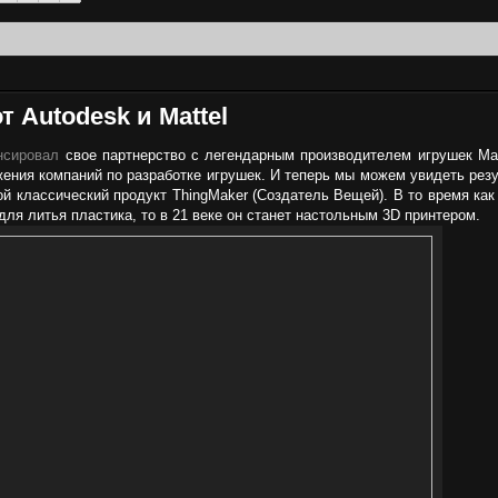
 Autodesk и Mattel
нсировал
свое партнерство с легендарным производителем игрушек Matt
ения компаний по разработке игрушек. И теперь мы можем увидеть рез
ой классический продукт ThingMaker (Создатель Вещей). В то время как
ля литья пластика, то в 21 веке он станет настольным 3D принтером.