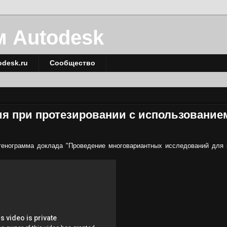
м Autodesk
odesk.ru
Сообщество
я при протезировании с использование
 Стенограмма доклада "Проведение многовариантных исследований для 