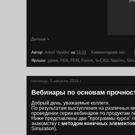
Дальше »
Автор:
Anton Vasiliev
на
15:03
Комментариев нет:
Ярлыки:
уроки
,
FEA
,
FEM
,
Fusion
,
In-CAD
,
Nastran
,
Simu
пятница, 5 августа 2016 г.
Вебинары по основам прочнос
Добрый день, уважаемые коллеги.
По результатам выступления на различных м
проведении серии вебинаров по продуктам ли
Ниже представлены две "программы курса" 
знакомству с
методом конечных элементо
Simulation).