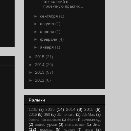
технологий в
проектную практик...
►
сентября
(1)
►
августа
(1)
►
апреля
(1)
►
февраля
(4)
►
января
(1)
►
2015
(21)
►
2014
(20)
►
2013
(57)
►
2012
(6)
Ярлыки
2013
(14)
2014
(8)
2015
(6)
123D
(2)
2016
(5)
360
(5)
3D печать
(3)
3dsMax
(2)
велосипед
бесплатная лицензия
(1)
блоги
(1)
ВиО
(2)
видео уроки
(3)
визуализация
(1)
(12)
доклад
(5)
игры
(2)
журнал
(1)