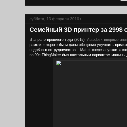
суббота, 13 февраля 2016 г.
Семейный 3D принтер за 299$ от
В апреле прошлого года (2015),
Autodesk впервые ано
рамках которого были даны обещания улучшить прилож
подобного сотрудничества – Mattel «перезапускает» св
по 90е ThingMaker был настольным вариантом машины д