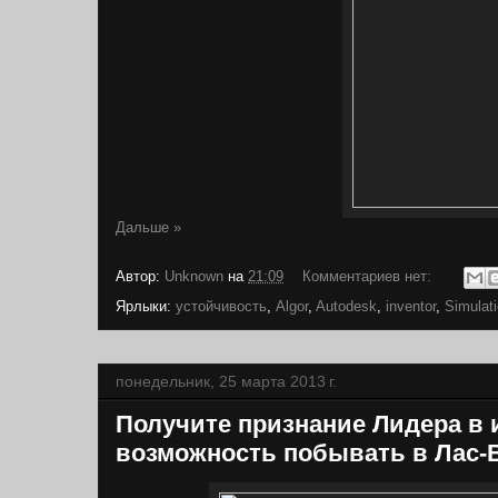
Дальше »
Автор:
Unknown
на
21:09
Комментариев нет:
Ярлыки:
устойчивость
,
Algor
,
Autodesk
,
inventor
,
Simulat
понедельник, 25 марта 2013 г.
Получите признание Лидера в
возможность побывать в Лас-В