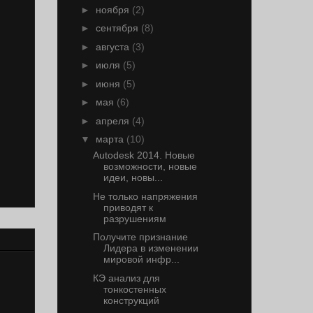
►
ноября
(2)
►
сентября
(8)
►
августа
(3)
►
июля
(5)
►
июня
(5)
►
мая
(6)
►
апреля
(4)
▼
марта
(10)
Autodesk 2014. Новые
возможности, новые
идеи, новы...
Не только напряжения
приводят к
разрушениям
Получите признание
Лидера в изменении
мировой инфр...
КЭ анализ для
тонкостенных
конструкций