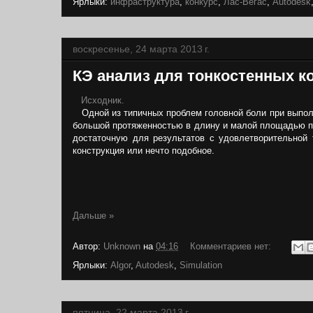
Ярлыки:
инфраструктура
,
конкурс
,
Лас-Вегас
,
Autodesk
воскресенье, 24 марта 2013 г.
КЭ анализ для тонкостенных к
Исходник.
Одной из типичных проблем головной боли при выполн
большой протяженностью в длину и малой площадью поп
достаточную для результатов с удовлетворительной
конструкция или нечто подобное.
Дальше »
Автор:
Unknown
на
04:16
Комментариев нет:
Ярлыки:
Algor
,
Autodesk
,
Simulation
пятница, 22 марта 2013 г.