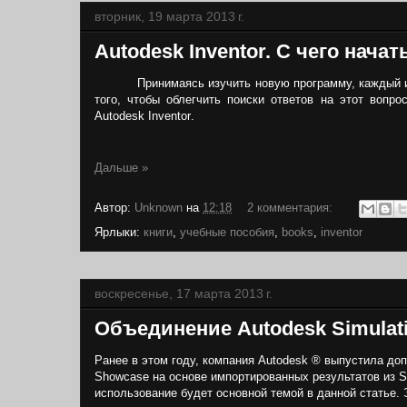
вторник, 19 марта 2013 г.
Autodesk Inventor. С чего начат
Принимаясь изучить новую программу, каждый и
того, чтобы облегчить поиски ответов на этот вопр
Autodesk
Inventor
.
Дальше »
Автор:
Unknown
на
12:18
2 комментария:
Ярлыки:
книги
,
учебные пособия
,
books
,
inventor
воскресенье, 17 марта 2013 г.
Объединение Autodesk Simulati
Ранее в этом году, компания Autodesk ® выпустила до
Showcase на основе импортированных результатов из S
использование будет основной темой в данной статье.