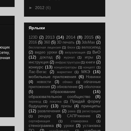
►
2012
(6)
Ярлыки
2013
(14)
2014
(8)
2015
(6)
123D
(2)
2016
(5)
360
(5)
3D печать
(3)
3dsMax
(2)
ающих
велосипед
бесплатная лицензия
(1)
блоги
(1)
ВиО
(2)
видео уроки
(3)
сетку,
визуализация
(1)
(12)
доклад
(5)
игры
(2)
журнал
(1)
очная
инструкция
(2)
книги
(2)
инфраструктура
(1)
конкурс
(13)
концентраторы
(1)
концепт
(1)
МКЭ
(16)
Лас-Вегас
(2)
маркетинг
(1)
мобильные приложения
(6)
Новинки
(4)
новости
(3)
облачные
облако
(1)
приложения
(2)
обновление
(2)
оболочки
образование
(16)
(5)
образовательное сообщество
(8)
Придай форму
перевод
(1)
покупка
(1)
будущему
(13)
принципы
призы
(4)
(12)
развлечения
(2)
рама
(1)
регистрация
рендер
(3)
САПРяжение
(2)
(1)
сертификация
(1)
стажировка
(1)
стенограмма
(6)
уроки
(3)
установка
учебные
ПО
(2)
устойчивость
(1)