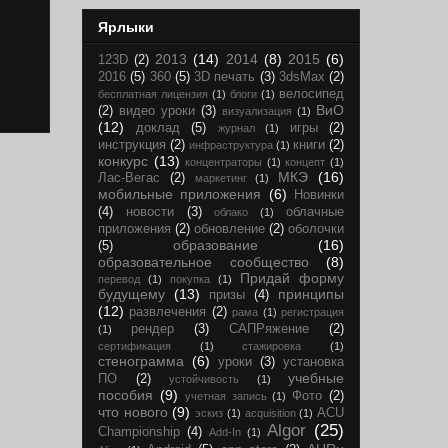
Ярлыки
2013
(14)
2014
(8)
2015
(6)
123D
(2)
2016
(5)
360
(5)
3D печать
(3)
3dsMax
(2)
велосипед
бесплатная лицензия
(1)
блоги
(1)
ВиО
(2)
видео уроки
(3)
визуализация
(1)
(12)
доклад
(5)
игры
(2)
журнал
(1)
инструкция
(2)
книги
(2)
инфраструктура
(1)
конкурс
(13)
концентраторы
(1)
концепт
(1)
МКЭ
(16)
Лас-Вегас
(2)
маркетинг
(1)
мобильные приложения
(6)
Новинки
(4)
новости
(3)
облачные
облако
(1)
приложения
(2)
обновление
(2)
оболочки
образование
(16)
(5)
образовательное сообщество
(8)
Придай форму
перевод
(1)
покупка
(1)
будущему
(13)
принципы
призы
(4)
(12)
развлечения
(2)
рама
(1)
регистрация
рендер
(3)
САПРяжение
(2)
(1)
сертификация
(1)
стажировка
(1)
стенограмма
(6)
уроки
(3)
установка
учебные
ПО
(2)
устойчивость
(1)
пособия
(9)
Фото
(2)
учетная запись
(1)
что нового
(9)
ACU
эскиз
(1)
acquisition
(1)
Algor
(25)
Championship
(4)
Add-In
(1)