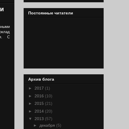
 и
Постоянные читатели
вными
оклад
ия. С
Архив блога
►
2017
(1)
►
2016
(10)
►
2015
(21)
►
2014
(20)
▼
2013
(57)
►
декабря
(5)