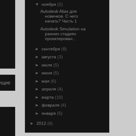
▼
ноября
(2)
Autodesk Alias для
новичков. С чего
начать? Часть 1
Autodesk Simulation на
ранних стадиях
проектирован...
►
сентября
(8)
►
августа
(3)
►
июля
(5)
►
июня
(5)
►
мая
(6)
ущие
►
апреля
(4)
►
марта
(10)
►
февраля
(4)
►
января
(5)
►
2012
(6)