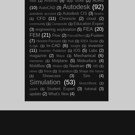
AURu
Android
(5)
app store
(2)
Alias
(1)
Autodesk
(92)
(10)
AutoCAD
(3)
Autodesk CIS
(3)
autodesk account
(1)
books
CFD
(11)
Chronicle
(2)
cloud
(2)
(1)
Education Expert
community
(1)
Composite
(1)
FEA
(20)
(3)
engineering exploration
(5)
FEM
(21)
Fusion
Flow
(2)
ForceEffect
(1)
(7)
Hewlett-Packard
(1)
Hub
(1)
IDEA Studio
(1)
In-CAD
(6)
inventor
ILogiс
(1)
Insight
(1)
(11)
IOS
(5)
Labs
(2)
Inventor Publisher
(1)
Mechanical
(6)
magazine
(2)
Maya
(1)
Midplane
(5)
Midsurface
(4)
memento
(1)
Nastran
(9)
Moldflow
(3)
Motion
(1)
NEi
(1)
news
(1)
Revit
(1)
Scandium
(1)
Shape the future
Showcase
(3)
Sim
(4)
(1)
Simulation
(53)
SketchBook
(1)
Student Expert
(3)
tutorial
(3)
spark
(1)
update
(2)
What's New
(4)