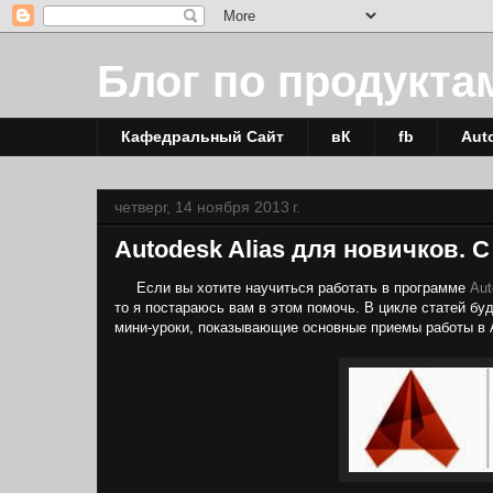
Блог по продукта
Кафедральный Сайт
вК
fb
Aut
четверг, 14 ноября 2013 г.
Autodesk Alias для новичков. С
Если вы хотите научиться работать в программе
Aut
то я постараюсь вам в этом помочь. В цикле статей бу
мини-уроки, показывающие основные приемы работы в A