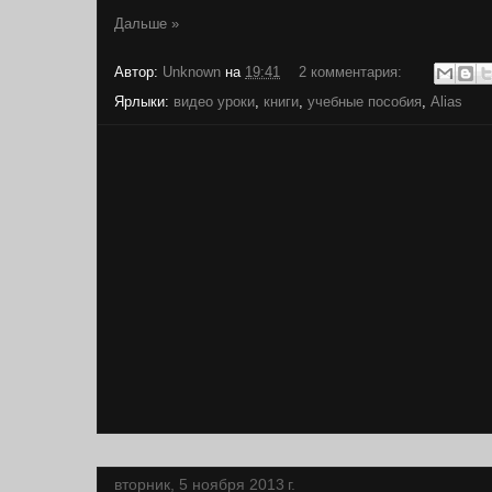
Дальше »
Автор:
Unknown
на
19:41
2 комментария:
Ярлыки:
видео уроки
,
книги
,
учебные пособия
,
Alias
вторник, 5 ноября 2013 г.