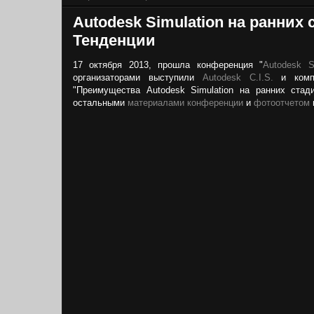
Autodesk Simulation на ранних
Тенденции
17 октября 2013, прошла конференция "
Autodesk S
организаторами выступили
Autodesk C.I.S.
и комп
"Преимущества Autodesk Simulation на ранних ста
остальными
материалами конференции
и
фотоотчетом