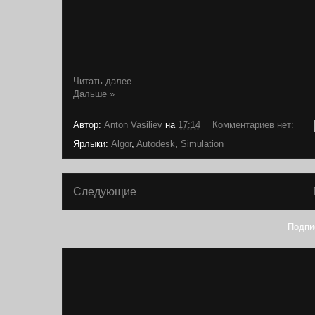
Читать далее...
Дальше »
Автор:
Anton Vasiliev
на
17:14
Комментариев нет:
Ярлыки:
Algor
,
Autodesk
,
Simulation
Следующие
Подпи