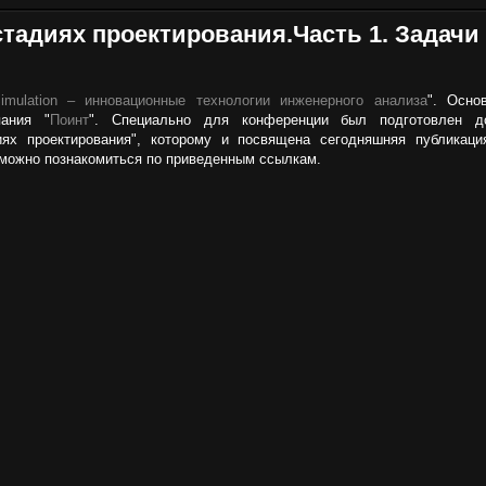
 стадиях проектирования.Часть 1. Задачи
imulation – инновационные технологии инженерного анализа
". Осно
ания "
Поинт
". Специально для конференции был подготовлен д
диях проектирования", которому и посвящена сегодняшняя публикац
можно познакомиться по приведенным ссылкам.