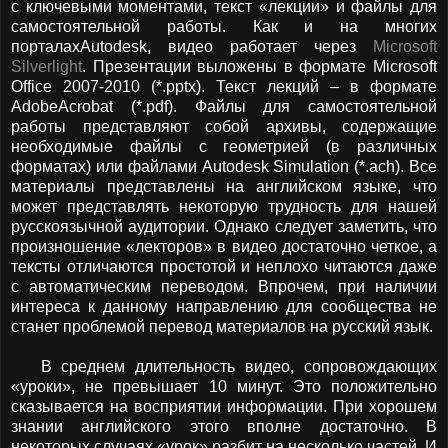
с ключевыми моментами, текст «лекции» и файлы для
самостоятельной работы. Как и на многих
порталахAutodesk, видео работает через
Microsoft
Silverlight
. Презентации выложены в формате Microsoft
Office 2007-2010 (*.pptx). Текст лекций – в формате
AdobeAcrobat (*.pdf). Файлы для самостоятельной
работы представляют собой архивы, содержащие
необходимые файлы с геометрией (в различных
форматах) или файлами Autodesk Simulation (*.ach). Все
материалы представлены на английском языке, что
может представлять некоторую трудность для нашей
русскоязычной аудитории. Однако следует заметить, что
произношение «лекторов» в видео достаточно четкое, а
тексты отличаются простотой и неплохо читаются даже
с автоматическим переводом. Впрочем, при наличии
интереса к данному направлению для сообщества не
станет проблемой перевод материалов на русский язык.
В среднем длительность видео, сопровождающих
«уроки», не превышает 10 минут. Это положительно
сказывается на восприятии информации. При хорошем
знании английского этого вполне достаточно. В
некоторых случаях «урок» разбит на несколько частей. И