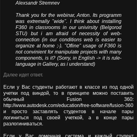
Alexsandr Stremnev
Thank you for the webinar, Anton. Its programm
was extremally "wide". I think about installing
F360 in classrooms in our univirsity (Belgorod
STU) but i am afraid of necessity of web-
connection (in our conditions web is easier to
organize at home ;-). "Ofline" usage of F360 is
not convinient for manipulate projects with many
components, is it? (Sorry, in English -> it is rule-
language in Gallery, as i understand)
Далее идет ответ.
Если у Вас студенты работают в классе из под одной
учетки под виндой, то в принципе можно поставить
обычный Fusion 360:
http://www.autodesk.com/education/free-software/fusion-360
и просто заставлять студентов в начале пары
логиниться под своей учеткой, а в конце пары
разлогиниваться.
Если у Вас доменная система и каждый студент